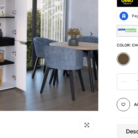
COLOR:
CH
Añ
Click para alargar
Desc