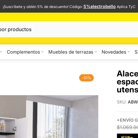
5%electrobello
¡Suscríbete y obtén 5% de descuento! Código:
Aplica TyC
Complementos
Muebles de terrazas
Novedades
S
Alace
-51%
espac
utens
SKU:
ABW
+
ENVÍO
G
$1.069.9