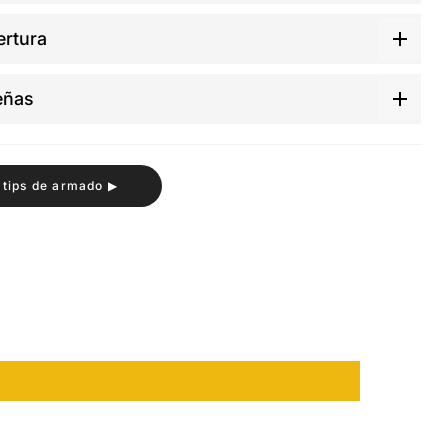
rtura
eñas
 tips de armado ▶