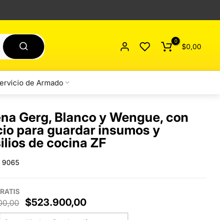
0
$0,00
ervicio de Armado
na Gerg, Blanco y Wengue, con
io para guardar insumos y
ilios de cocina ZF
 9065
RATIS
$523.900,00
00,00