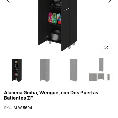
Click para 
Alacena Goitia, Wengue, con Dos Puertas
Batientes ZF
SKU:
ALW 5604