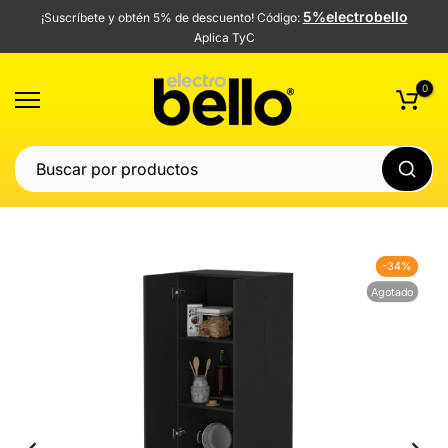
5%electrobello
¡Suscríbete y obtén 5% de descuento! Código:
Saltar
Aplica TyC
al
contenido
0
-34%
Agotado