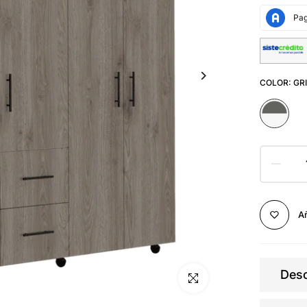
COLOR:
GR
Añ
Desc
Click para alargar