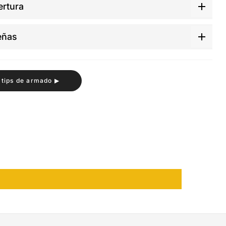
rtura
eñas
 tips de armado ▶