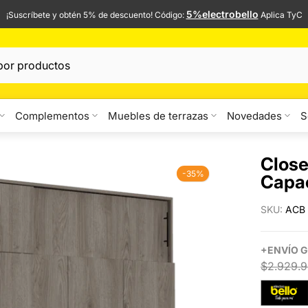
5%electrobello
¡Suscríbete y obtén 5% de descuento! Código:
Aplica TyC
Complementos
Muebles de terrazas
Novedades
S
Close
-35%
Capa
SKU:
ACB 
+
ENVÍO
G
$2.929.9