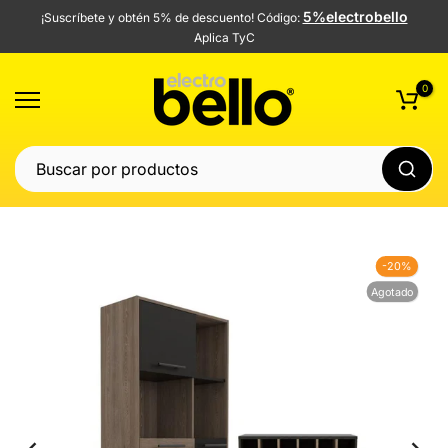
5%electrobello
¡Suscríbete y obtén 5% de descuento! Código:
Saltar
Aplica TyC
al
contenido
0
-20%
Agotado