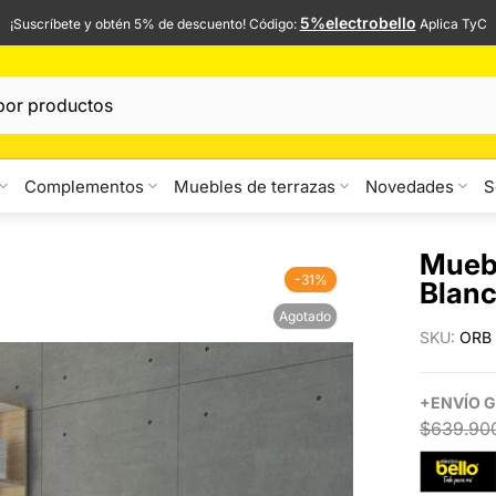
5%electrobello
¡Suscríbete y obtén 5% de descuento! Código:
Aplica TyC
Complementos
Muebles de terrazas
Novedades
S
Muebl
-31%
Blanc
Agotado
SKU:
ORB
+
ENVÍO
G
$639.90