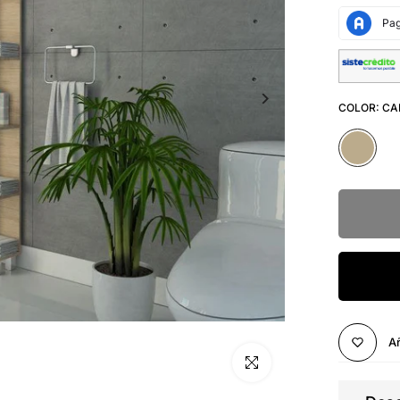
COLOR:
CA
Añ
Click para alargar