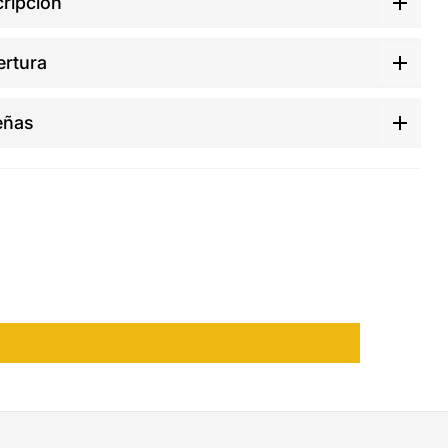
ripción
rtura
eñas